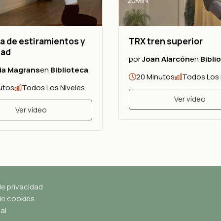
a de estiramientos y
TRX tren superior
dad
por
Joan Alarcón
en
Bibli
ia Magrans
en
Biblioteca
20 Minutos
Todos Los 
utos
Todos Los Niveles
Ver vídeo
Ver vídeo
de privacidad
 de cookies
al