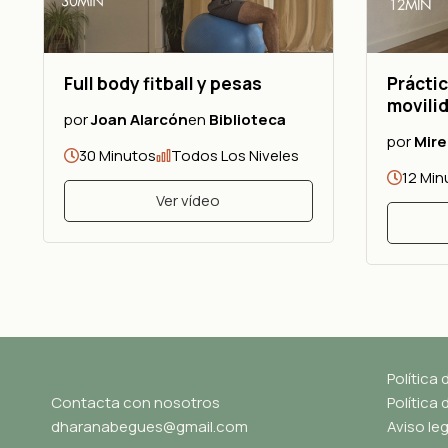
Full body fitball y pesas
Práctic
movili
por
Joan Alarcón
en
Biblioteca
por
Mire
30 Minutos
Todos Los Niveles
12 Min
Ver vídeo
Política 
Contacta con nosotros
Política
dharanabegues@gmail.com
Aviso leg