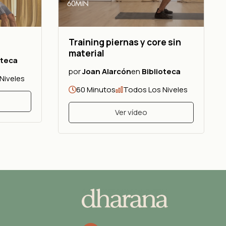
Training piernas y core sin
material
oteca
por
Joan Alarcón
en
Biblioteca
Niveles
60 Minutos
Todos Los Niveles
Ver vídeo