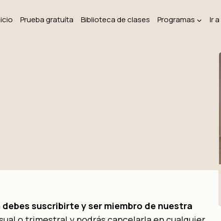
nicio
Prueba gratuíta
Biblioteca de clases
Programas
Ir 
a
debes suscribirte y ser miembro de nuestra
ual o trimestral y podrás cancelarla en cualquier