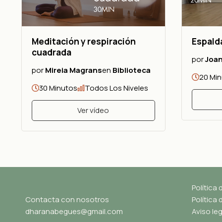
Meditación y respiración
Espald
cuadrada
por
Joan
por
Mireia Magrans
en
Biblioteca
20 Mi
30 Minutos
Todos Los Niveles
Ver vídeo
Política 
Contacta con nosotros
Política
dharanabegues@gmail.com
Aviso leg