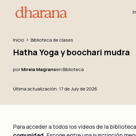
I
Inicio
Biblioteca de clases
Hatha Yoga y boochari mudra
por
Mireia Magrans
en
Biblioteca
Última actualización: 17 de July de 2026
Para acceder a todos los vídeos de la bibliotec
comunidad
. Escoge entre una suscripción mens