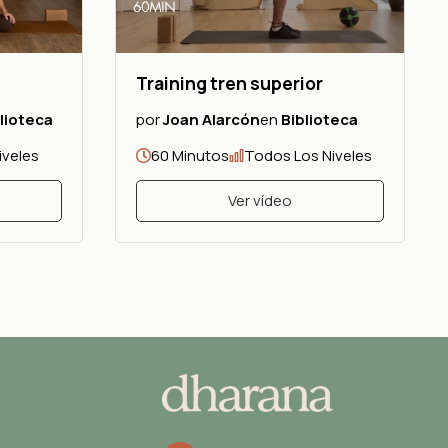
Training tren superior
lioteca
por
Joan Alarcón
en
Biblioteca
iveles
60 Minutos
Todos Los Niveles
Ver vídeo