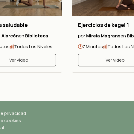
a saludable
Ejercicios de kegel 1
 Alarcón
en
Biblioteca
por
Mireia Magrans
en
Bib
nutos
Todos Los Niveles
7 Minutos
Todos Los N
Ver vídeo
Ver vídeo
de privacidad
 de cookies
al