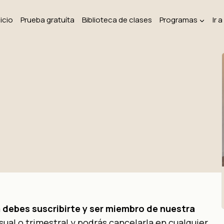
nicio
Prueba gratuíta
Biblioteca de clases
Programas
Ir 
a
debes suscribirte y ser miembro de nuestra
ual o trimestral y podrás cancelarla en cualquier