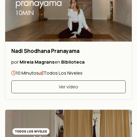
Nadi Shodhana Pranayama
por
Mireia Magrans
en
Biblioteca
10 Minutos
Todos Los Niveles
Ver vídeo