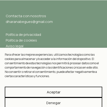
Contacta con nosotros
dharanabegues@gmail.com
Política de privacidad
Política de cookies
Aviso legal
Para ofrecer las mejores experiencias, utilizamos tecnologías como las
cookies para almacenar y/o acceder a la información del dispositivo. El
consentimiento de estas tecnologías nos permitirá procesar datos como el
comportamiento de navegación o las identificaciones únicas en este sitio.
No consentir o retirar el consentimiento, puede afectar negativamente a
ciertas características y funciones.
Aceptar
Financiado por la Unión Europea – NextGenerationUE
Denegar