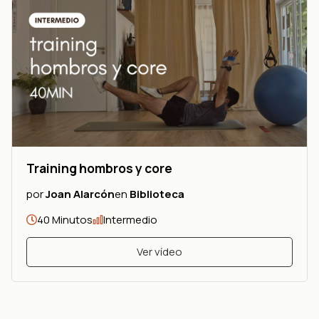
Training hombros y core
por
Joan Alarcón
en
Biblioteca
40 Minutos
Intermedio
Ver vídeo